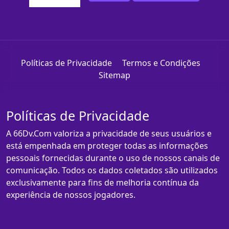
Políticas de Privacidade
Termos e Condições
Sitemap
Políticas de Privacidade
A 66Dv.Com valoriza a privacidade de seus usuários e
está empenhada em proteger todas as informações
pessoais fornecidas durante o uso de nossos canais de
comunicação. Todos os dados coletados são utilizados
exclusivamente para fins de melhoria contínua da
experiência de nossos jogadores.