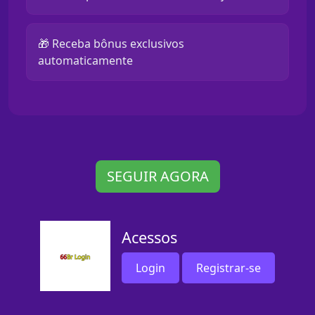
🎁 Receba bônus exclusivos
automaticamente
SEGUIR AGORA
Acessos
Login
Registrar-se