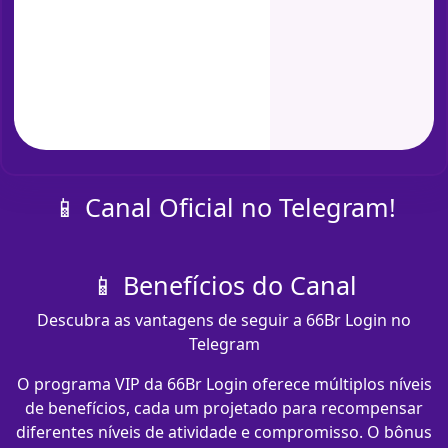
📱 Canal Oficial no Telegram!
📱 Benefícios do Canal
Descubra as vantagens de seguir a 66Br Login no
Telegram
O programa VIP da 66Br Login oferece múltiplos níveis
de benefícios, cada um projetado para recompensar
diferentes níveis de atividade e compromisso. O bônus