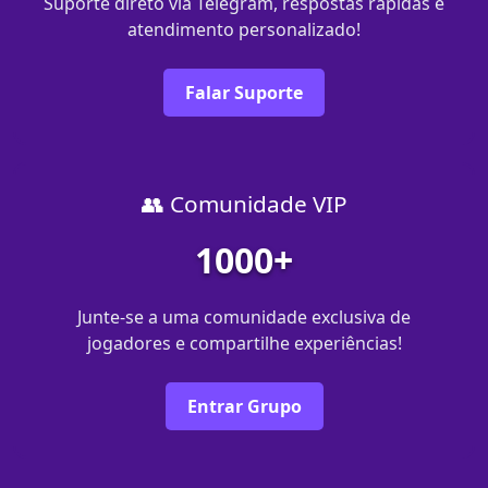
Suporte direto via Telegram, respostas rápidas e
atendimento personalizado!
Falar Suporte
👥 Comunidade VIP
1000+
Junte-se a uma comunidade exclusiva de
jogadores e compartilhe experiências!
Entrar Grupo