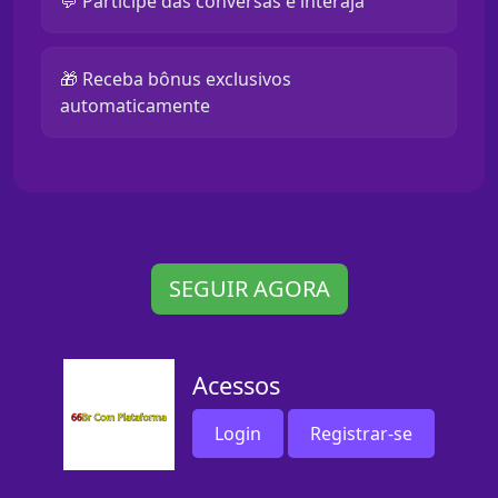
💬 Participe das conversas e interaja
🎁 Receba bônus exclusivos
automaticamente
SEGUIR AGORA
Acessos
Login
Registrar-se