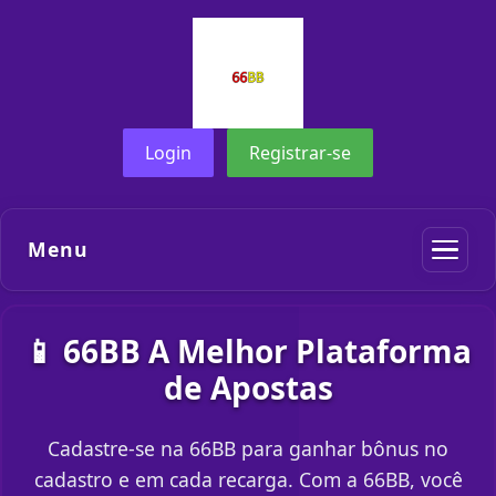
Login
Registrar-se
Menu
📱 66BB A Melhor Plataforma
de Apostas
Cadastre-se na 66BB para ganhar bônus no
cadastro e em cada recarga. Com a 66BB, você