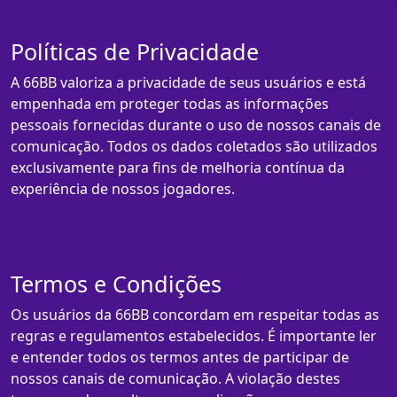
Políticas de Privacidade
A 66BB valoriza a privacidade de seus usuários e está
empenhada em proteger todas as informações
pessoais fornecidas durante o uso de nossos canais de
comunicação. Todos os dados coletados são utilizados
exclusivamente para fins de melhoria contínua da
experiência de nossos jogadores.
Termos e Condições
Os usuários da 66BB concordam em respeitar todas as
regras e regulamentos estabelecidos. É importante ler
e entender todos os termos antes de participar de
nossos canais de comunicação. A violação destes