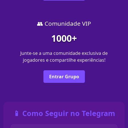
👥 Comunidade VIP
1000+
Junte-se a uma comunidade exclusiva de
jogadores e compartilhe experiências!
Entrar Grupo
📱 Como Seguir no Telegram