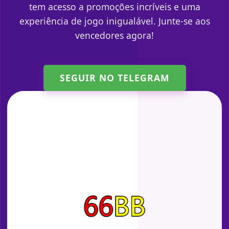
tem acesso a promoções incríveis e uma
experiência de jogo inigualável. Junte-se aos
vencedores agora!
SEGUIR NO TELEGRAM