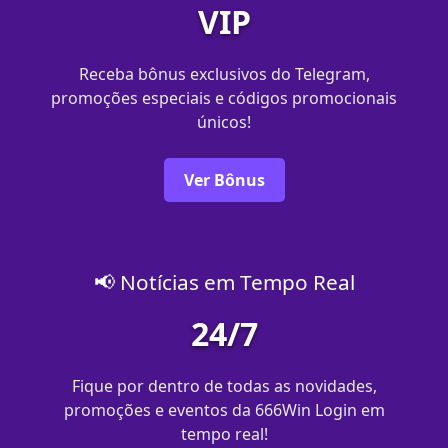
VIP
Receba bônus exclusivos do Telegram,
promoções especiais e códigos promocionais
únicos!
Ver Bônus
📢 Notícias em Tempo Real
24/7
Fique por dentro de todas as novidades,
promoções e eventos da 666Win Login em
tempo real!