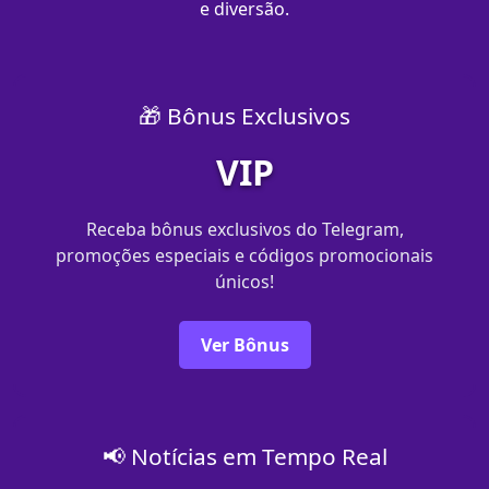
e diversão.
🎁 Bônus Exclusivos
VIP
Receba bônus exclusivos do Telegram,
promoções especiais e códigos promocionais
únicos!
Ver Bônus
📢 Notícias em Tempo Real