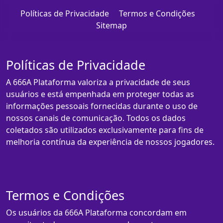
Políticas de Privacidade
Termos e Condições
Sitemap
Políticas de Privacidade
A 666A Plataforma valoriza a privacidade de seus
usuários e está empenhada em proteger todas as
informações pessoais fornecidas durante o uso de
nossos canais de comunicação. Todos os dados
coletados são utilizados exclusivamente para fins de
melhoria contínua da experiência de nossos jogadores.
Termos e Condições
Os usuários da 666A Plataforma concordam em