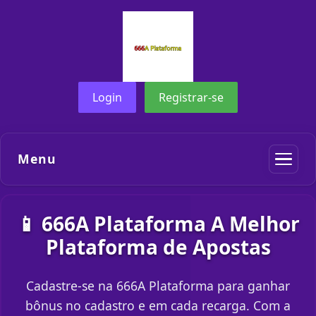
Login
Registrar-se
Menu
📱 666A Plataforma A Melhor
Plataforma de Apostas
Cadastre-se na 666A Plataforma para ganhar
bônus no cadastro e em cada recarga. Com a