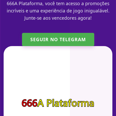
666A Plataforma, você tem acesso a promoções
incríveis e uma experiência de jogo inigualável.
Junte-se aos vencedores agora!
SEGUIR NO TELEGRAM