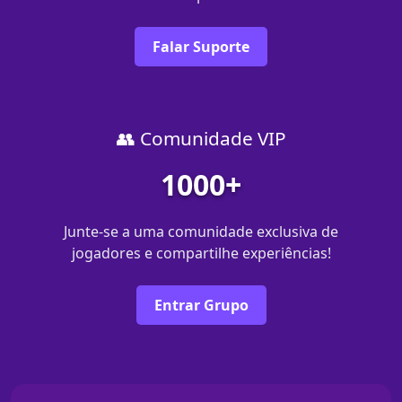
Falar Suporte
👥 Comunidade VIP
1000+
Junte-se a uma comunidade exclusiva de
jogadores e compartilhe experiências!
Entrar Grupo