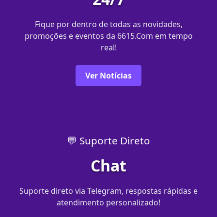
Fique por dentro de todas as novidades,
promoções e eventos da 6615.Com em tempo
real!
Ver Notícias
💬 Suporte Direto
Chat
Suporte direto via Telegram, respostas rápidas e
atendimento personalizado!