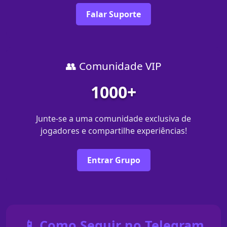
Falar Suporte
👥 Comunidade VIP
1000+
Junte-se a uma comunidade exclusiva de
jogadores e compartilhe experiências!
Entrar Grupo
📱 Como Seguir no Telegram