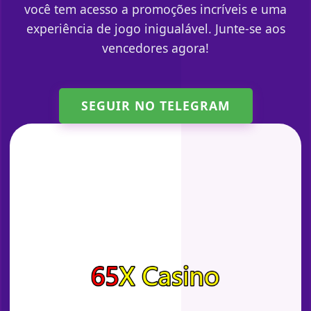
você tem acesso a promoções incríveis e uma
experiência de jogo inigualável. Junte-se aos
vencedores agora!
SEGUIR NO TELEGRAM