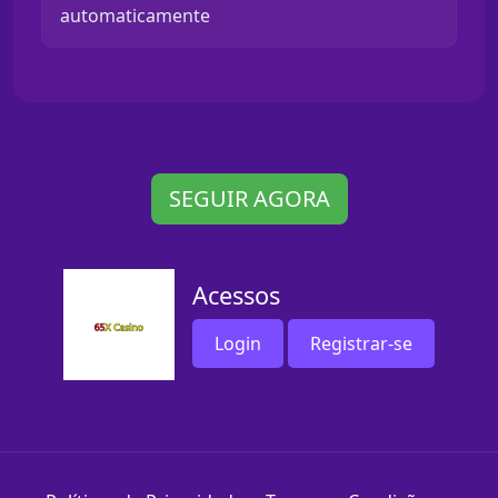
automaticamente
SEGUIR AGORA
Acessos
Login
Registrar-se