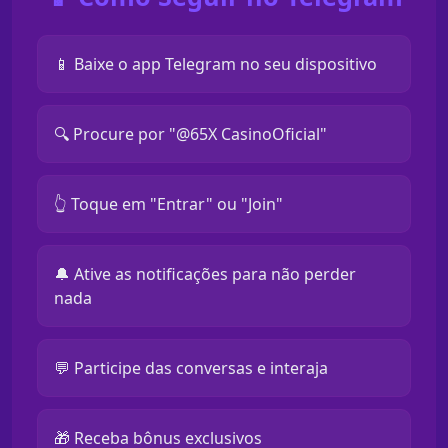
📱 Baixe o app Telegram no seu dispositivo
🔍 Procure por "@65X CasinoOficial"
👆 Toque em "Entrar" ou "Join"
🔔 Ative as notificações para não perder
nada
💬 Participe das conversas e interaja
🎁 Receba bônus exclusivos