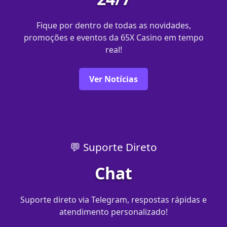
Fique por dentro de todas as novidades,
promoções e eventos da 65X Casino em tempo
real!
Ver Notícias
💬 Suporte Direto
Chat
Suporte direto via Telegram, respostas rápidas e
atendimento personalizado!