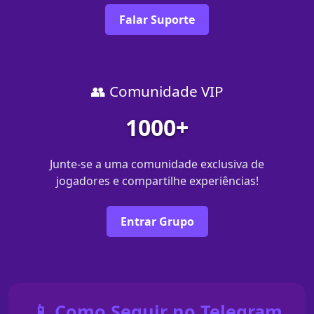
Falar Suporte
👥 Comunidade VIP
1000+
Junte-se a uma comunidade exclusiva de
jogadores e compartilhe experiências!
Entrar Grupo
📱 Como Seguir no Telegram