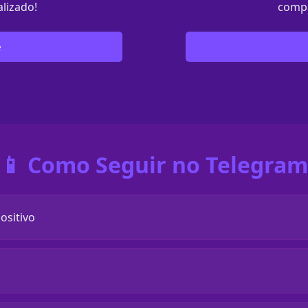
lizado!
compa
e
📱 Como Seguir no Telegram
ositivo