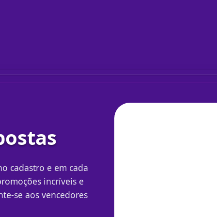
postas
no cadastro e em cada
promoções incríveis e
unte-se aos vencedores