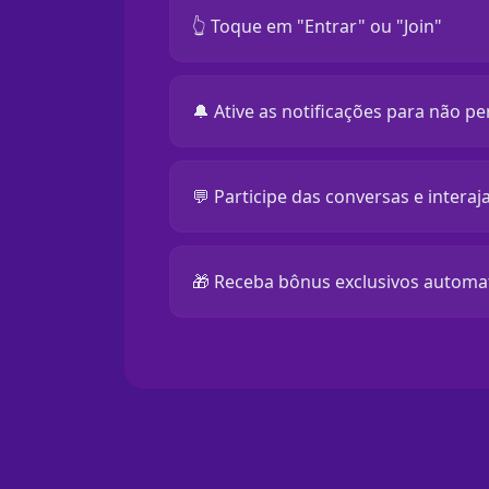
👆 Toque em "Entrar" ou "Join"
🔔 Ative as notificações para não p
💬 Participe das conversas e interaj
🎁 Receba bônus exclusivos autom