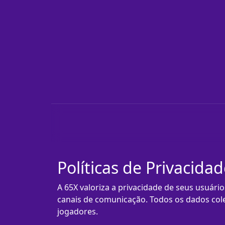
Políticas de Privacida
A 65X valoriza a privacidade de seus usuár
canais de comunicação. Todos os dados cole
jogadores.