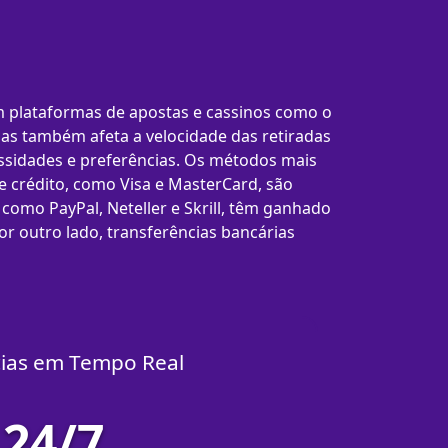
 plataformas de apostas e cassinos como o
s também afeta a velocidade das retiradas
ssidades e preferências. Os métodos mais
de crédito, como Visa e MasterCard, são
 como PayPal, Neteller e Skrill, têm ganhado
or outro lado, transferências bancárias
cias em Tempo Real
24/7