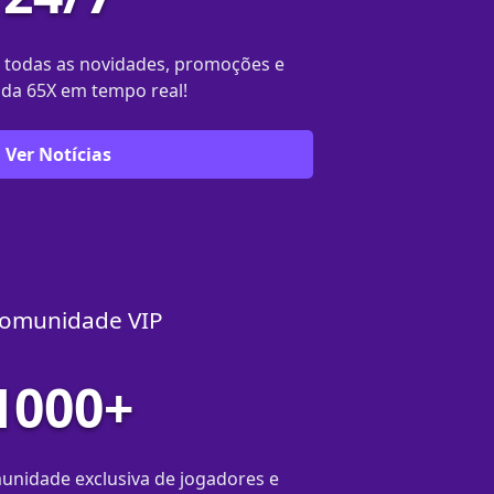
e todas as novidades, promoções e
 da 65X em tempo real!
Ver Notícias
Comunidade VIP
1000+
unidade exclusiva de jogadores e