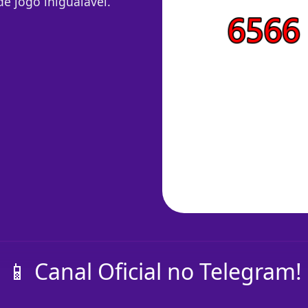
e jogo inigualável.
📱 Canal Oficial no Telegram!