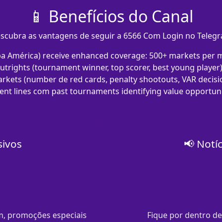
📱 Benefícios do Canal
scubra as vantagens de seguir a 6566 Com Login no Teleg
a América) receive enhanced coverage: 500+ markets per m
trights (tournament winner, top scorer, best young player),
arkets (number de red cards, penalty shootouts, VAR decisio
ent lines com past tournaments identifying value opportuni
sivos
📢 Notí
m, promoções especiais
Fique por dentro d