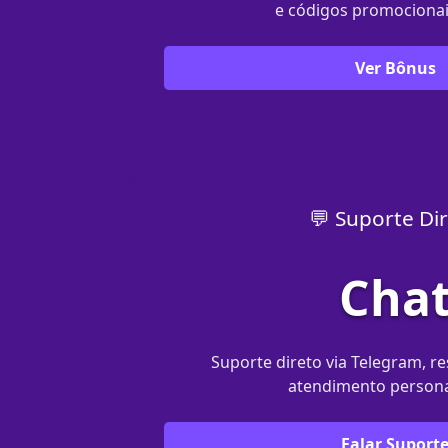
e códigos promocionai
Ver Bônus
💬 Suporte Di
Cha
Suporte direto via Telegram, r
atendimento persona
Falar Suport