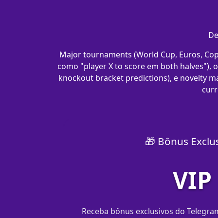
De
Major tournaments (World Cup, Euros, Cop
como "player X to score em both halves"), ou
knockout bracket predictions), e novelty m
curr
🎁 Bônus Exclu
VIP
Receba bônus exclusivos do Telegra