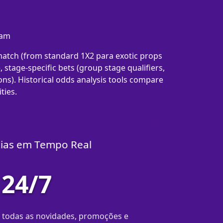
ram
atch (from standard 1X2 para exotic props
 stage-specific bets (group stage qualifiers,
ns). Historical odds analysis tools compare
ties.
cias em Tempo Real
24/7
e todas as novidades, promoções e