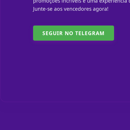
promoções incríveis e uma experiência d
Junte-se aos vencedores agora!
SEGUIR NO TELEGRAM