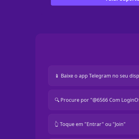
📱 Baixe o app Telegram no seu disp
🔍 Procure por "@6566 Com LoginOfi
👆 Toque em "Entrar" ou "Join"