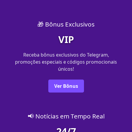
🎁 Bônus Exclusivos
VIP
Receba bônus exclusivos do Telegram,
promoções especiais e códigos promocionais
únicos!
Ver Bônus
📢 Notícias em Tempo Real
24/7