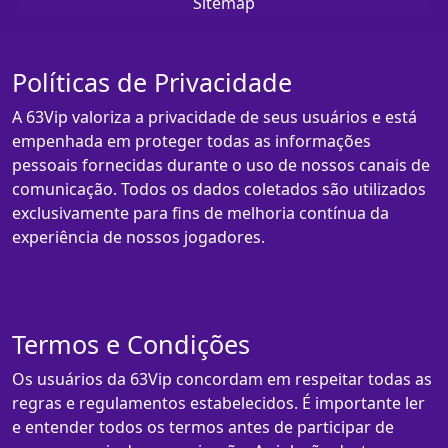
Sitemap
Políticas de Privacidade
A 63Vip valoriza a privacidade de seus usuários e está
empenhada em proteger todas as informações
pessoais fornecidas durante o uso de nossos canais de
comunicação. Todos os dados coletados são utilizados
exclusivamente para fins de melhoria contínua da
experiência de nossos jogadores.
Termos e Condições
Os usuários da 63Vip concordam em respeitar todas as
regras e regulamentos estabelecidos. É importante ler
e entender todos os termos antes de participar de