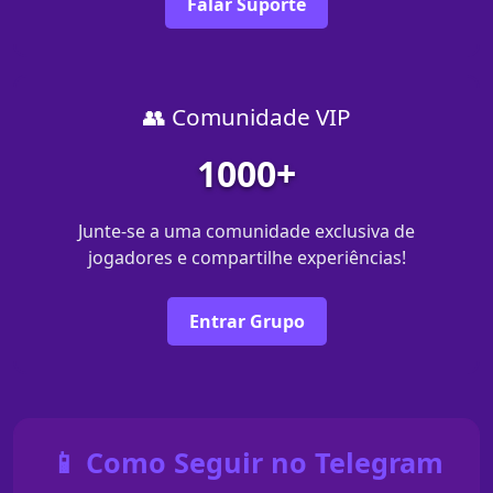
Falar Suporte
👥 Comunidade VIP
1000+
Junte-se a uma comunidade exclusiva de
jogadores e compartilhe experiências!
Entrar Grupo
📱 Como Seguir no Telegram