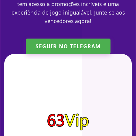
tem acesso a promoções incríveis e uma
experiência de jogo inigualável. Junte-se aos
vencedores agora!
SEGUIR NO TELEGRAM