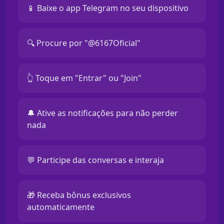
📱 Baixe o app Telegram no seu dispositivo
🔍 Procure por "@6167Oficial"
👆 Toque em "Entrar" ou "Join"
🔔 Ative as notificações para não perder
nada
💬 Participe das conversas e interaja
🎁 Receba bônus exclusivos
automaticamente