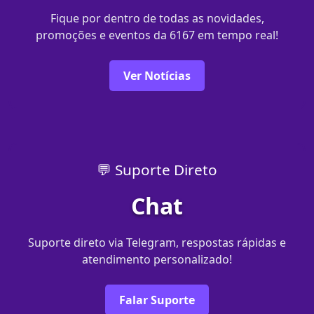
Fique por dentro de todas as novidades,
promoções e eventos da 6167 em tempo real!
Ver Notícias
💬 Suporte Direto
Chat
Suporte direto via Telegram, respostas rápidas e
atendimento personalizado!
Falar Suporte