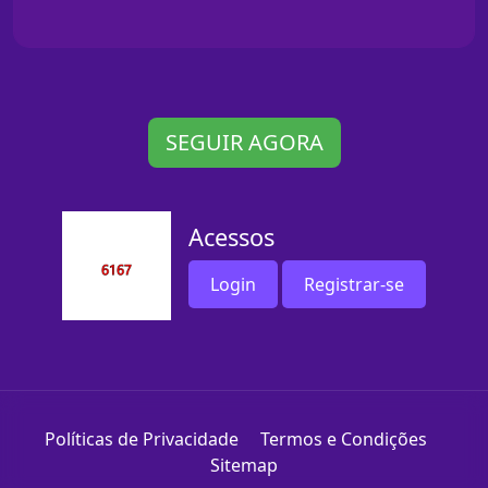
SEGUIR AGORA
Acessos
Login
Registrar-se
Políticas de Privacidade
Termos e Condições
Sitemap