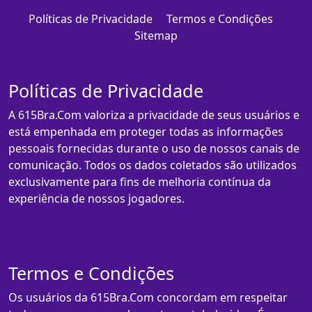
Políticas de Privacidade
Termos e Condições
Sitemap
Políticas de Privacidade
A 615Bra.Com valoriza a privacidade de seus usuários e
está empenhada em proteger todas as informações
pessoais fornecidas durante o uso de nossos canais de
comunicação. Todos os dados coletados são utilizados
exclusivamente para fins de melhoria contínua da
experiência de nossos jogadores.
Termos e Condições
Os usuários da 615Bra.Com concordam em respeitar