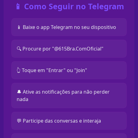
📱 Como Seguir no Telegram
📱 Baixe o app Telegram no seu dispositivo
🔍 Procure por "@615Bra.ComOficial"
👆 Toque em "Entrar" ou "Join"
🔔 Ative as notificações para não perder
nada
💬 Participe das conversas e interaja