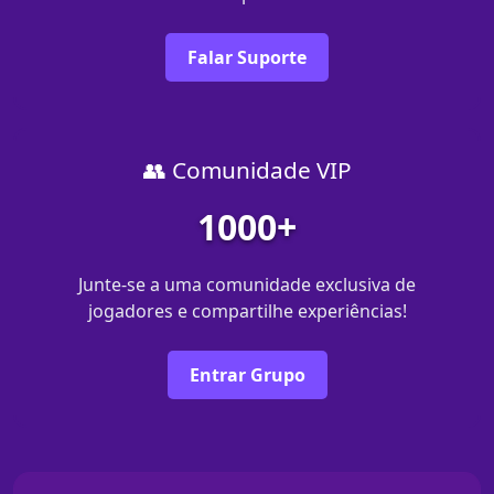
Falar Suporte
👥 Comunidade VIP
1000+
Junte-se a uma comunidade exclusiva de
jogadores e compartilhe experiências!
Entrar Grupo