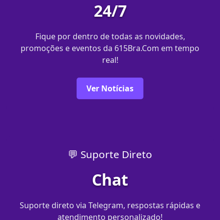
24/7
Fique por dentro de todas as novidades,
promoções e eventos da 615Bra.Com em tempo
real!
Ver Notícias
💬 Suporte Direto
Chat
Suporte direto via Telegram, respostas rápidas e
atendimento personalizado!