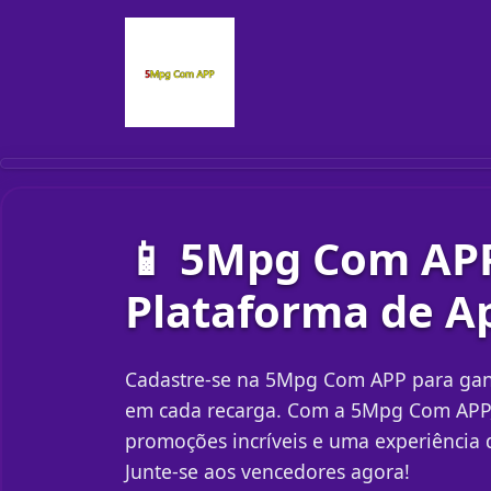
📱 5Mpg Com AP
Plataforma de A
Cadastre-se na 5Mpg Com APP para gan
em cada recarga. Com a 5Mpg Com APP,
promoções incríveis e uma experiência d
Junte-se aos vencedores agora!