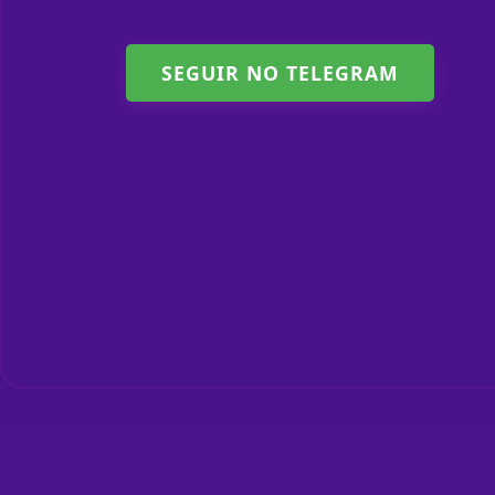
SEGUIR NO TELEGRAM