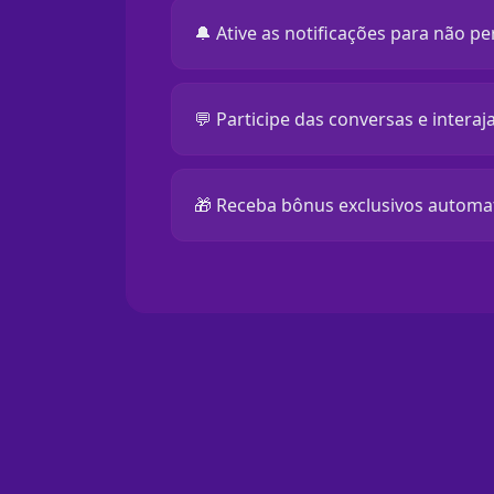
🔔 Ative as notificações para não p
💬 Participe das conversas e interaj
🎁 Receba bônus exclusivos autom