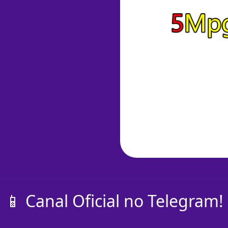
📱 Canal Oficial no Telegram!