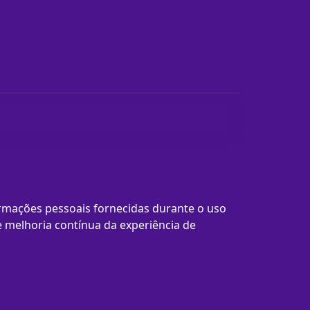
rmações pessoais fornecidas durante o uso
e melhoria contínua da experiência de