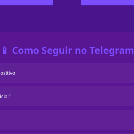
📱 Como Seguir no Telegram
ositivo
cial"