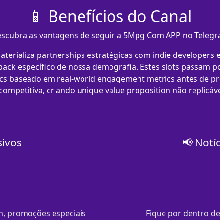
📱 Benefícios do Canal
scubra as vantagens de seguir a 5Mpg Com APP no Teleg
erializa partnerships estratégicas com indie developers e 
ack específico de nossa demografia. Estes slots passam po
cs baseado em real-world engagement metrics antes de pro
competitiva, criando unique value proposition não replicá
sivos
📢 Notí
m, promoções especiais
Fique por dentro d