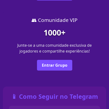
👥 Comunidade VIP
1000+
Junte-se a uma comunidade exclusiva de
jogadores e compartilhe experiências!
Entrar Grupo
📱 Como Seguir no Telegram