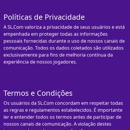
Políticas de Privacidade
A 5L.Com valoriza a privacidade de seus usuários e está
empenhada em proteger todas as informações
pessoais fornecidas durante o uso de nossos canais de
comunicação. Todos os dados coletados são utilizados
exclusivamente para fins de melhoria contínua da
experiência de nossos jogadores.
Termos e Condições
Os usuários da 5L.Com concordam em respeitar todas
as regras e regulamentos estabelecidos. É importante
ler e entender todos os termos antes de participar de
nossos canais de comunicação. A violação destes