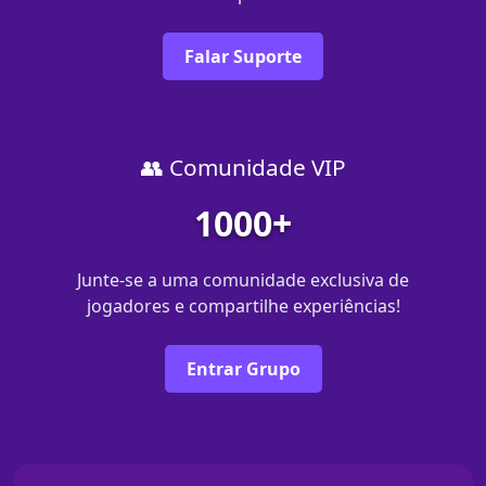
Falar Suporte
👥 Comunidade VIP
1000+
Junte-se a uma comunidade exclusiva de
jogadores e compartilhe experiências!
Entrar Grupo