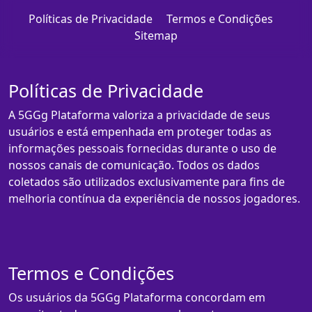
Políticas de Privacidade
Termos e Condições
Sitemap
Políticas de Privacidade
A 5GGg Plataforma valoriza a privacidade de seus
usuários e está empenhada em proteger todas as
informações pessoais fornecidas durante o uso de
nossos canais de comunicação. Todos os dados
coletados são utilizados exclusivamente para fins de
melhoria contínua da experiência de nossos jogadores.
Termos e Condições
Os usuários da 5GGg Plataforma concordam em