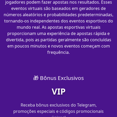
jogadores podem fazer apostas nos resultados. Esses
eventos virtuais são baseados em geradores de
números aleatórios e probabilidades predeterminadas,
tornando-os independentes dos eventos esportivos do
mundo real. As apostas esportivas virtuais
proporcionam uma experiência de apostas rápida e
divertida, pois as partidas geralmente são concluídas
em poucos minutos e novos eventos começam com
frequência.
🎁 Bônus Exclusivos
VIP
Receba bônus exclusivos do Telegram,
promoções especiais e códigos promocionais