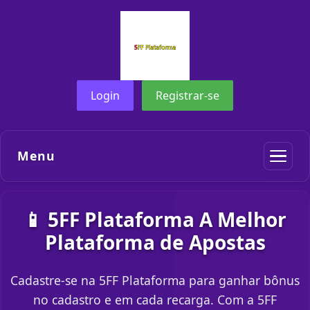
Login
Registrar-se
Menu
📱 5FF Plataforma A Melhor
Plataforma de Apostas
Cadastre-se na 5FF Plataforma para ganhar bônus
no cadastro e em cada recarga. Com a 5FF