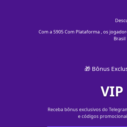
Descu
Com a 5905 Com Plataforma , os jogador
Brasi
🎁 Bônus Exclu
VIP
Receba bônus exclusivos do Telegra
e códigos promocionai