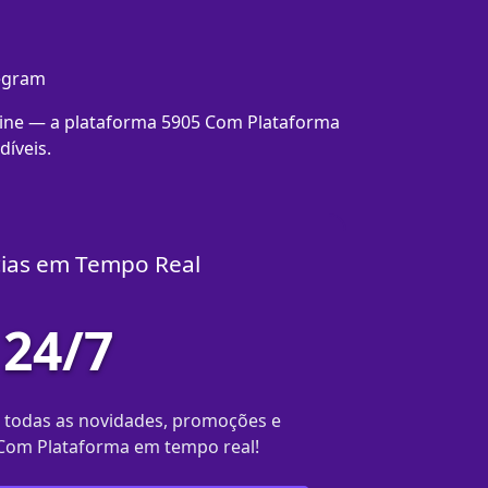
legram
line — a plataforma 5905 Com Plataforma
íveis.
cias em Tempo Real
24/7
e todas as novidades, promoções e
Com Plataforma em tempo real!