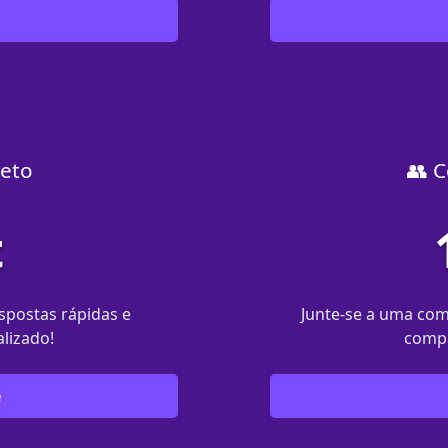
reto
👥 
t
espostas rápidas e
Junte-se a uma com
lizado!
compa
e