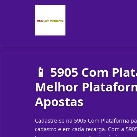
📱 5905 Com Pla
Melhor Platafor
Apostas
Cadastre-se na 5905 Com Plataforma p
cadastro e em cada recarga. Com a 590