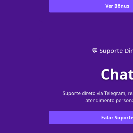
Ver Bônus
💬 Suporte Di
Cha
Suporte direto via Telegram, r
atendimento persona
Falar Suport