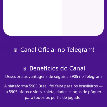
📱 Canal Oficial no Telegram!
📱 Benefícios do Canal
Descubra as vantagens de seguir a 5905 no Telegram
A plataforma 5905 Brasil foi feita para os brasileiros —
a 5905 oferece slots, roleta, dados e jogos de pôquer
para todos os perfis de jogador.