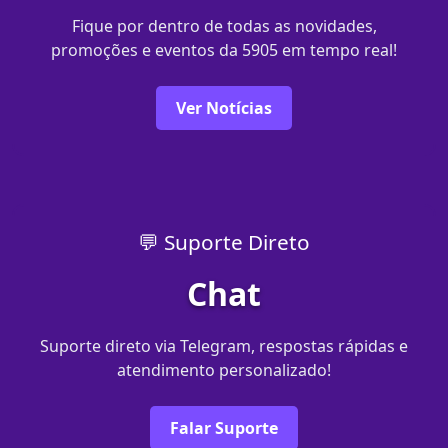
Fique por dentro de todas as novidades,
promoções e eventos da 5905 em tempo real!
Ver Notícias
💬 Suporte Direto
Chat
Suporte direto via Telegram, respostas rápidas e
atendimento personalizado!
Falar Suporte