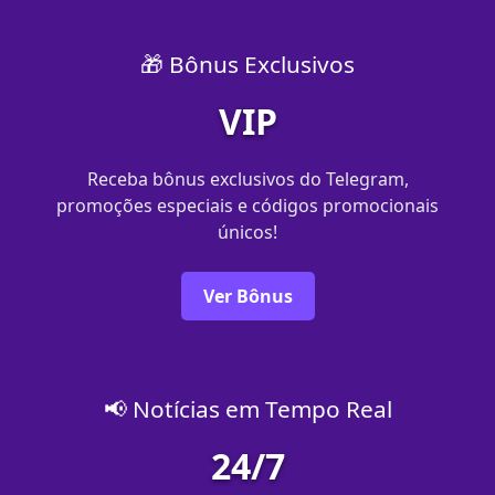
🎁 Bônus Exclusivos
VIP
Receba bônus exclusivos do Telegram,
promoções especiais e códigos promocionais
únicos!
Ver Bônus
📢 Notícias em Tempo Real
24/7