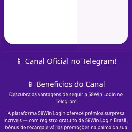
📱 Canal Oficial no Telegram!
📱 Benefícios do Canal
Descubra as vantagens de seguir a 58Win Login no
Telegram
A plataforma 58Win Login oferece prêmios surpresa
incríveis — com registro gratuito da 58Win Login Brasil ,
bônus de recarga e várias promoções na palma da sua