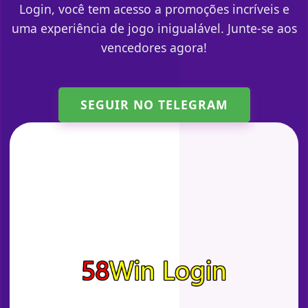
Login, você tem acesso a promoções incríveis e
uma experiência de jogo inigualável. Junte-se aos
vencedores agora!
SEGUIR NO TELEGRAM