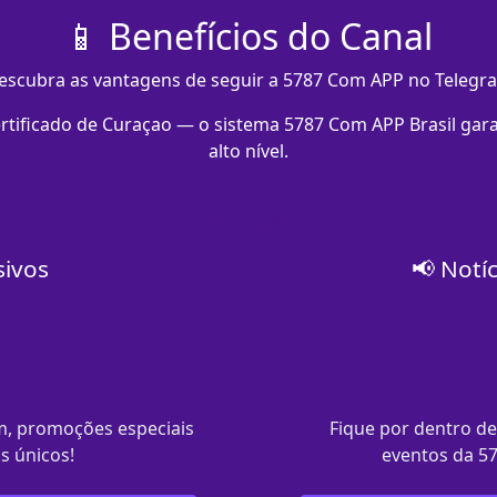
📱 Benefícios do Canal
escubra as vantagens de seguir a 5787 Com APP no Telegr
ertificado de Curaçao — o sistema 5787 Com APP Brasil gar
alto nível.
sivos
📢 Notí
m, promoções especiais
Fique por dentro d
s únicos!
eventos da 5