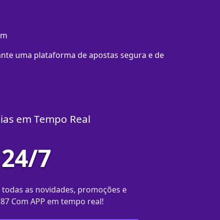
am
ante uma plataforma de apostas segura e de
cias em Tempo Real
24/7
e todas as novidades, promoções e
787 Com APP em tempo real!