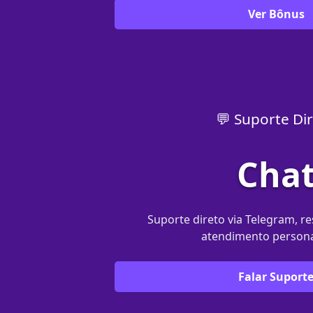
Ver Bônus
💬 Suporte Di
Cha
Suporte direto via Telegram, r
atendimento persona
Falar Suport