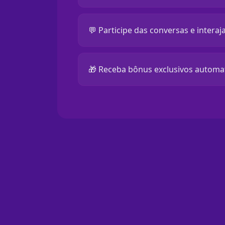
💬 Participe das conversas e interaj
🎁 Receba bônus exclusivos autom