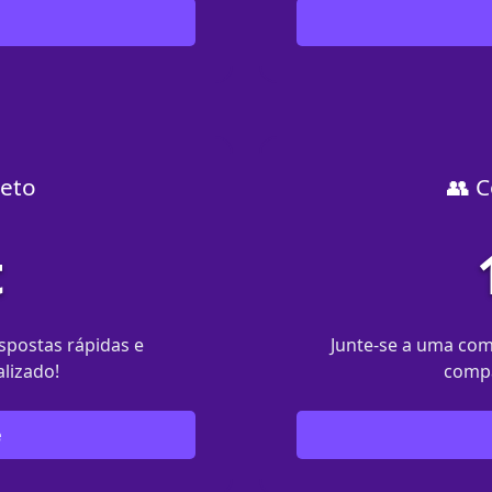
reto
👥 
t
espostas rápidas e
Junte-se a uma com
lizado!
compa
e