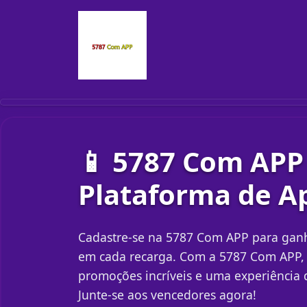
📱 5787 Com APP
Plataforma de A
Cadastre-se na 5787 Com APP para ganh
em cada recarga. Com a 5787 Com APP, 
promoções incríveis e uma experiência d
Junte-se aos vencedores agora!