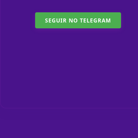
SEGUIR NO TELEGRAM