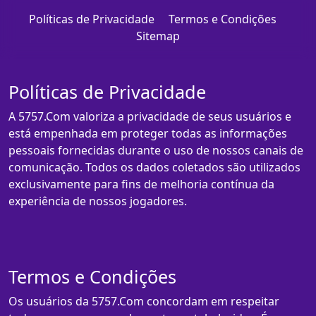
Políticas de Privacidade
Termos e Condições
Sitemap
Políticas de Privacidade
A 5757.Com valoriza a privacidade de seus usuários e
está empenhada em proteger todas as informações
pessoais fornecidas durante o uso de nossos canais de
comunicação. Todos os dados coletados são utilizados
exclusivamente para fins de melhoria contínua da
experiência de nossos jogadores.
Termos e Condições
Os usuários da 5757.Com concordam em respeitar