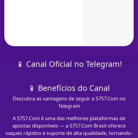
📱 Canal Oficial no Telegram!
📱 Benefícios do Canal
Descubra as vantagens de seguir a 5757.Com no
Telegram
A 5757.Com é uma das melhores plataformas de
apostas disponíveis — a 5757.Com Brasil oferece
saques rápidos e suporte de alta qualidade, tornando-