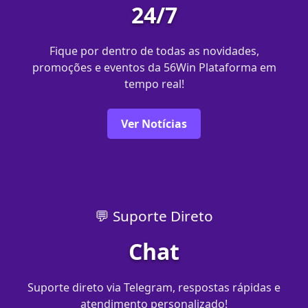
24/7
Fique por dentro de todas as novidades,
promoções e eventos da 56Win Plataforma em
tempo real!
Ver Notícias
💬 Suporte Direto
Chat
Suporte direto via Telegram, respostas rápidas e
atendimento personalizado!