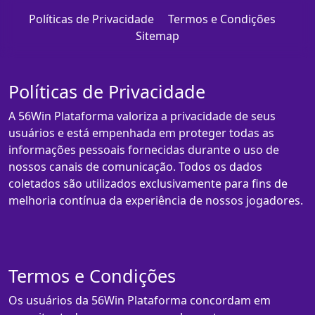
Políticas de Privacidade
Termos e Condições
Sitemap
Políticas de Privacidade
A 56Win Plataforma valoriza a privacidade de seus
usuários e está empenhada em proteger todas as
informações pessoais fornecidas durante o uso de
nossos canais de comunicação. Todos os dados
coletados são utilizados exclusivamente para fins de
melhoria contínua da experiência de nossos jogadores.
Termos e Condições
Os usuários da 56Win Plataforma concordam em