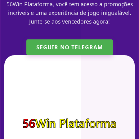
56Win Plataforma, você tem acesso a promoções
incríveis e uma experiência de jogo inigualável.
Junte-se aos vencedores agora!
SEGUIR NO TELEGRAM