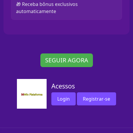
🎁 Receba bônus exclusivos
automaticamente
SEGUIR AGORA
Acessos
Login
Registrar-se