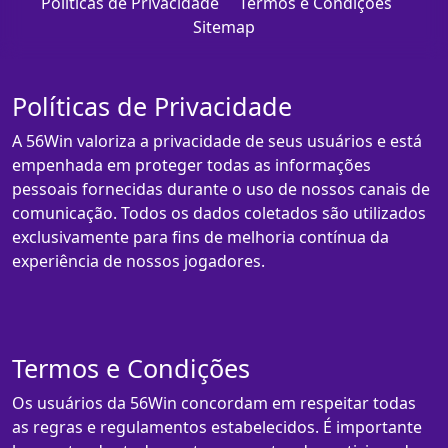
Políticas de Privacidade
Termos e Condições
Sitemap
Políticas de Privacidade
A 56Win valoriza a privacidade de seus usuários e está
empenhada em proteger todas as informações
pessoais fornecidas durante o uso de nossos canais de
comunicação. Todos os dados coletados são utilizados
exclusivamente para fins de melhoria contínua da
experiência de nossos jogadores.
Termos e Condições
Os usuários da 56Win concordam em respeitar todas
as regras e regulamentos estabelecidos. É importante