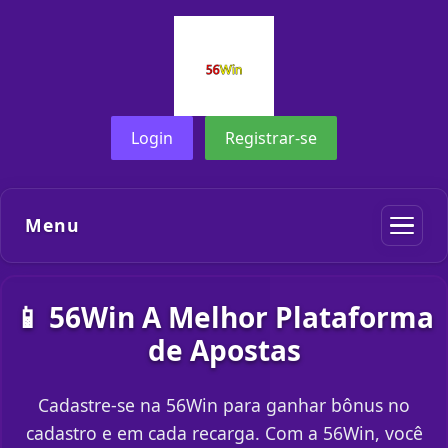
Login
Registrar-se
Menu
📱 56Win A Melhor Plataforma
de Apostas
Cadastre-se na 56Win para ganhar bônus no
cadastro e em cada recarga. Com a 56Win, você