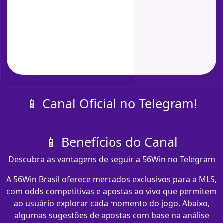
📱 Canal Oficial no Telegram!
📱 Benefícios do Canal
Descubra as vantagens de seguir a 56Win no Telegram
A 56Win Brasil oferece mercados exclusivos para a MLS,
com odds competitivas e apostas ao vivo que permitem
ao usuário explorar cada momento do jogo. Abaixo,
algumas sugestões de apostas com base na análise