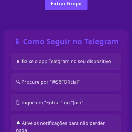
Entrar Grupo
📱 Como Seguir no Telegram
📱 Baixe o app Telegram no seu dispositivo
🔍 Procure por "@56FOficial"
👆 Toque em "Entrar" ou "Join"
🔔 Ative as notificações para não perder
nada