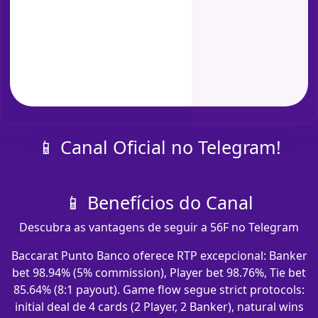
📱 Canal Oficial no Telegram!
📱 Benefícios do Canal
Descubra as vantagens de seguir a 56F no Telegram
Baccarat Punto Banco oferece RTP excepcional: Banker
bet 98.94% (5% commission), Player bet 98.76%, Tie bet
85.64% (8:1 payout). Game flow segue strict protocols:
initial deal de 4 cards (2 Player, 2 Banker), natural wins