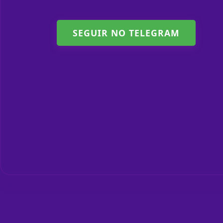
SEGUIR NO TELEGRAM