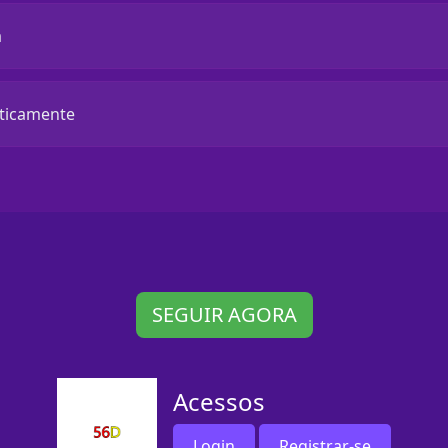
a
aticamente
SEGUIR AGORA
Acessos
Login
Registrar-se