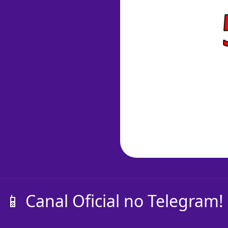
📱 Canal Oficial no Telegram!