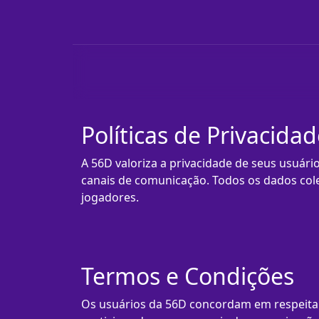
Políticas de Privacida
A 56D valoriza a privacidade de seus usuár
canais de comunicação. Todos os dados cole
jogadores.
Termos e Condições
Os usuários da 56D concordam em respeitar 