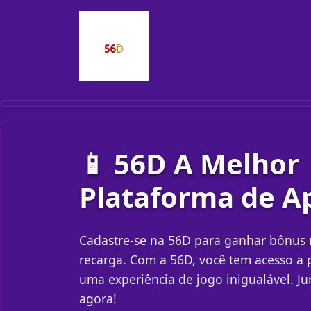
📱 56D A Melhor
Plataforma de A
Cadastre-se na 56D para ganhar bônus 
recarga. Com a 56D, você tem acesso a 
uma experiência de jogo inigualável. J
agora!