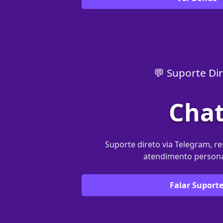
💬 Suporte Di
Cha
Suporte direto via Telegram, r
atendimento persona
Falar Suport