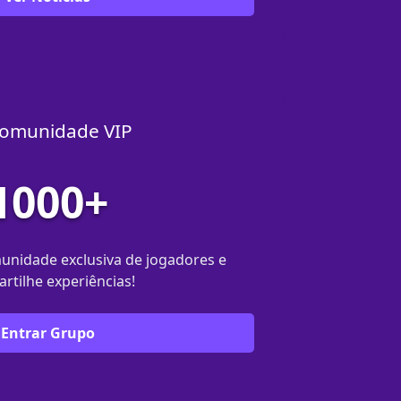
Comunidade VIP
1000+
unidade exclusiva de jogadores e
rtilhe experiências!
Entrar Grupo