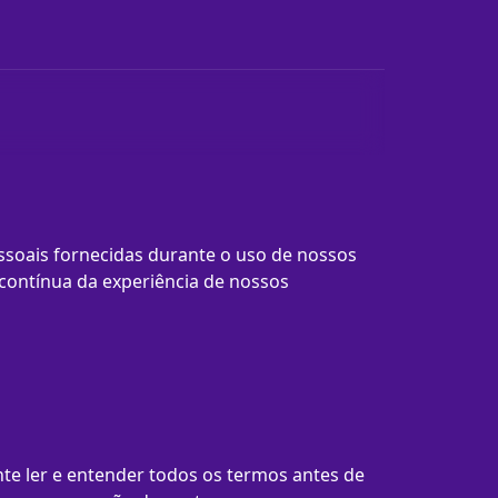
ssoais fornecidas durante o uso de nossos
 contínua da experiência de nossos
te ler e entender todos os termos antes de