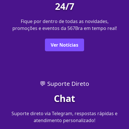
24/7
Fique por dentro de todas as novidades,
promoções e eventos da 567Bra em tempo real!
Ver Notícias
💬 Suporte Direto
Chat
Suporte direto via Telegram, respostas rápidas e
atendimento personalizado!