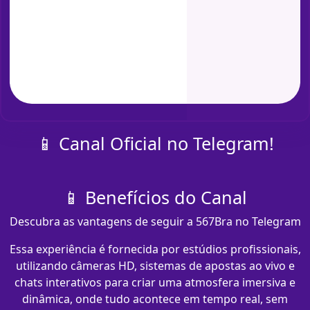
📱 Canal Oficial no Telegram!
📱 Benefícios do Canal
Descubra as vantagens de seguir a 567Bra no Telegram
Essa experiência é fornecida por estúdios profissionais,
utilizando câmeras HD, sistemas de apostas ao vivo e
chats interativos para criar uma atmosfera imersiva e
dinâmica, onde tudo acontece em tempo real, sem