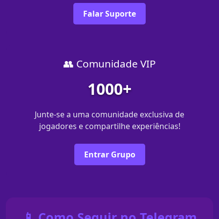
Falar Suporte
👥 Comunidade VIP
1000+
Junte-se a uma comunidade exclusiva de
jogadores e compartilhe experiências!
Entrar Grupo
📱 Como Seguir no Telegram