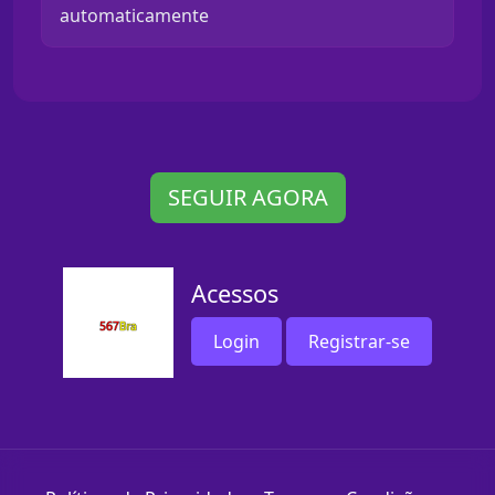
automaticamente
SEGUIR AGORA
Acessos
Login
Registrar-se