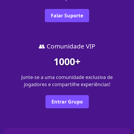
Falar Suporte
👥 Comunidade VIP
1000+
Junte-se a uma comunidade exclusiva de
jogadores e compartilhe experiências!
Entrar Grupo