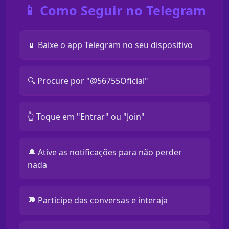
📱 Como Seguir no Telegram
📱 Baixe o app Telegram no seu dispositivo
🔍 Procure por "@56755Oficial"
👆 Toque em "Entrar" ou "Join"
🔔 Ative as notificações para não perder
nada
💬 Participe das conversas e interaja