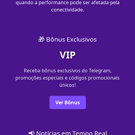
quando a performance pode ser afetada pela
conectividade.
🎁 Bônus Exclusivos
VIP
Receba bônus exclusivos do Telegram,
promoções especiais e códigos promocionais
únicos!
Ver Bônus
📢 Notícias em Tempo Real