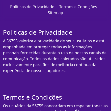
Políticas de Privacidade
Termos e Condições
Sitemap
Políticas de Privacidade
A 56755 valoriza a privacidade de seus usuários e está
empenhada em proteger todas as informações
pessoais fornecidas durante o uso de nossos canais de
comunicação. Todos os dados coletados são utilizados
exclusivamente para fins de melhoria contínua da
experiência de nossos jogadores.
Termos e Condições
Os usuários da 56755 concordam em respeitar todas as