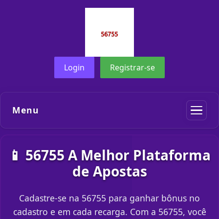
Login
Registrar-se
Menu
📱 56755 A Melhor Plataforma
de Apostas
Cadastre-se na 56755 para ganhar bônus no
cadastro e em cada recarga. Com a 56755, você