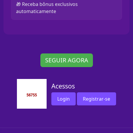
🎁 Receba bônus exclusivos
automaticamente
SEGUIR AGORA
Acessos
Login
Registrar-se