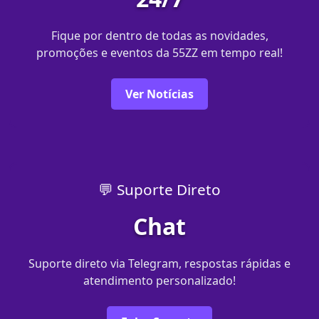
Fique por dentro de todas as novidades,
promoções e eventos da 55ZZ em tempo real!
Ver Notícias
💬 Suporte Direto
Chat
Suporte direto via Telegram, respostas rápidas e
atendimento personalizado!