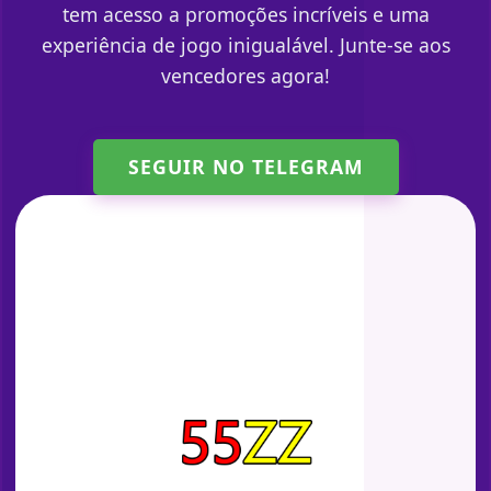
tem acesso a promoções incríveis e uma
experiência de jogo inigualável. Junte-se aos
vencedores agora!
SEGUIR NO TELEGRAM