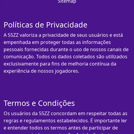
Sitemap
Políticas de Privacidade
A 55ZZ valoriza a privacidade de seus usuários e está
empenhada em proteger todas as informações
pessoais fornecidas durante o uso de nossos canais de
comunicação. Todos os dados coletados são utilizados
exclusivamente para fins de melhoria contínua da
experiência de nossos jogadores.
Termos e Condições
Os usuários da 55ZZ concordam em respeitar todas as
regras e regulamentos estabelecidos. É importante ler
e entender todos os termos antes de participar de