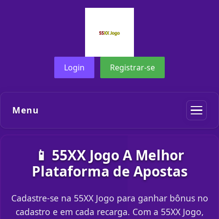
Login
Registrar-se
Menu
📱 55XX Jogo A Melhor
Plataforma de Apostas
Cadastre-se na 55XX Jogo para ganhar bônus no
cadastro e em cada recarga. Com a 55XX Jogo,