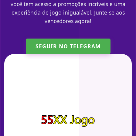
você tem acesso a promoções incríveis e uma
experiência de jogo inigualável. Junte-se aos
vencedores agora!
SEGUIR NO TELEGRAM