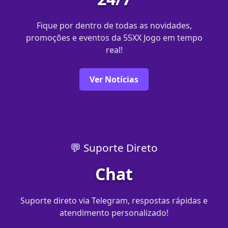
Fique por dentro de todas as novidades,
promoções e eventos da 55XX Jogo em tempo
real!
Ver Notícias
💬 Suporte Direto
Chat
Suporte direto via Telegram, respostas rápidas e
atendimento personalizado!