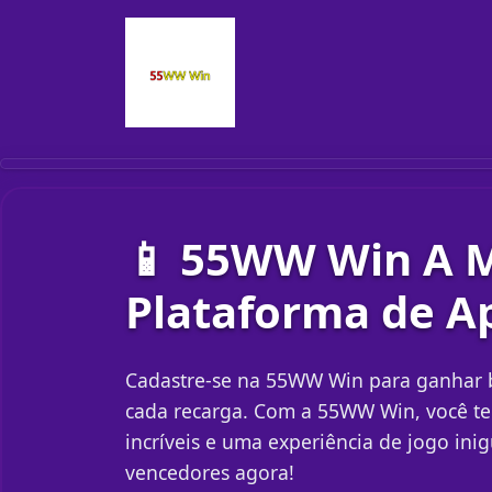
📱 55WW Win A 
Plataforma de A
Cadastre-se na 55WW Win para ganhar 
cada recarga. Com a 55WW Win, você t
incríveis e uma experiência de jogo inig
vencedores agora!