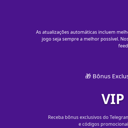
As atualizações automáticas incluem melh
jogo seja sempre a melhor possível. N
feed
🎁 Bônus Exclu
VIP
Receba bônus exclusivos do Telegra
e códigos promocionai