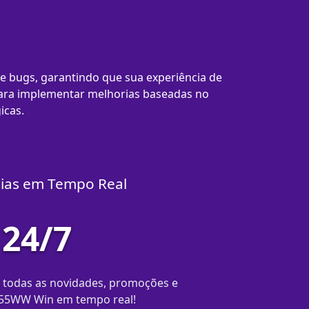
m
e bugs, garantindo que sua experiência de
para implementar melhorias baseadas no
icas.
cias em Tempo Real
24/7
e todas as novidades, promoções e
 55WW Win em tempo real!