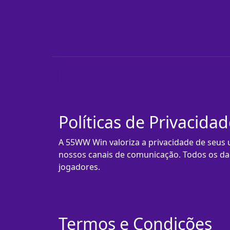
Políticas de Privacida
A 55WW Win valoriza a privacidade de seus
nossos canais de comunicação. Todos os dad
jogadores.
Termos e Condições