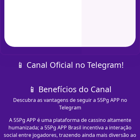
📱 Canal Oficial no Telegram!
📱 Benefícios do Canal
Descubra as vantagens de seguir a 55Pg APP no
Telegram
A 55Pg APP é uma plataforma de cassino altamente
humanizada; a 55Pg APP Brasil incentiva a interação
social entre jogadores, trazendo ainda mais diversão ao