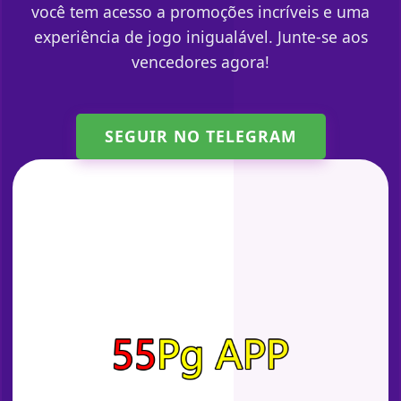
você tem acesso a promoções incríveis e uma
experiência de jogo inigualável. Junte-se aos
vencedores agora!
SEGUIR NO TELEGRAM