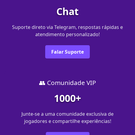
Chat
Suporte direto via Telegram, respostas rápidas e
atendimento personalizado!
Falar Suporte
👥 Comunidade VIP
1000+
Junte-se a uma comunidade exclusiva de
jogadores e compartilhe experiências!