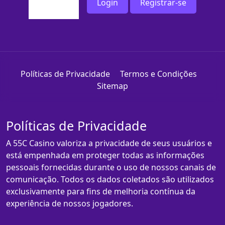
Login
Registrar-se
Políticas de Privacidade
Termos e Condições
Sitemap
Políticas de Privacidade
A 55C Casino valoriza a privacidade de seus usuários e
está empenhada em proteger todas as informações
pessoais fornecidas durante o uso de nossos canais de
comunicação. Todos os dados coletados são utilizados
exclusivamente para fins de melhoria contínua da
experiência de nossos jogadores.