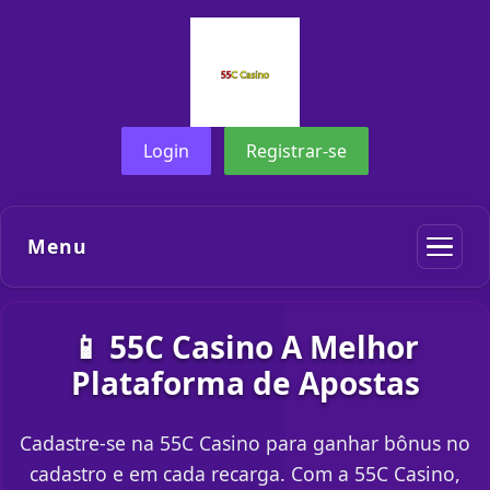
Login
Registrar-se
Menu
📱 55C Casino A Melhor
Plataforma de Apostas
Cadastre-se na 55C Casino para ganhar bônus no
cadastro e em cada recarga. Com a 55C Casino,