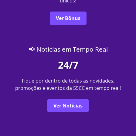
únicos!
Ver Bônus
📢 Notícias em Tempo Real
24/7
Fique por dentro de todas as novidades,
promoções e eventos da 55CC em tempo real!
Ver Notícias