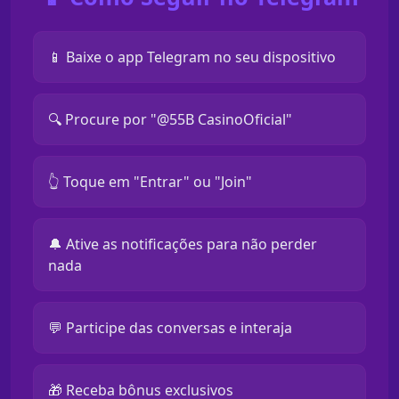
📱 Baixe o app Telegram no seu dispositivo
🔍 Procure por "@55B CasinoOficial"
👆 Toque em "Entrar" ou "Join"
🔔 Ative as notificações para não perder
nada
💬 Participe das conversas e interaja
🎁 Receba bônus exclusivos