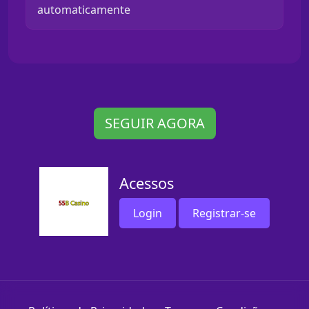
automaticamente
SEGUIR AGORA
Acessos
Login
Registrar-se