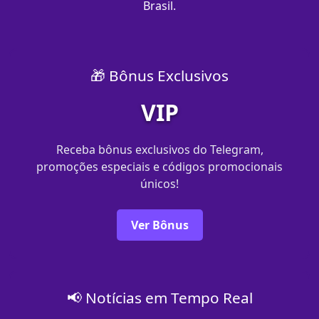
Brasil.
🎁 Bônus Exclusivos
VIP
Receba bônus exclusivos do Telegram,
promoções especiais e códigos promocionais
únicos!
Ver Bônus
📢 Notícias em Tempo Real