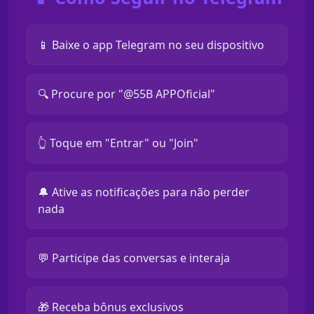
📱 Baixe o app Telegram no seu dispositivo
🔍 Procure por "@55B APPOficial"
👆 Toque em "Entrar" ou "Join"
🔔 Ative as notificações para não perder
nada
💬 Participe das conversas e interaja
🎁 Receba bônus exclusivos