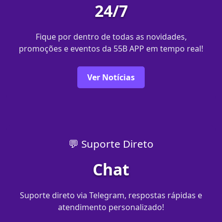
24/7
Fique por dentro de todas as novidades,
promoções e eventos da 55B APP em tempo real!
Ver Notícias
💬 Suporte Direto
Chat
Suporte direto via Telegram, respostas rápidas e
atendimento personalizado!