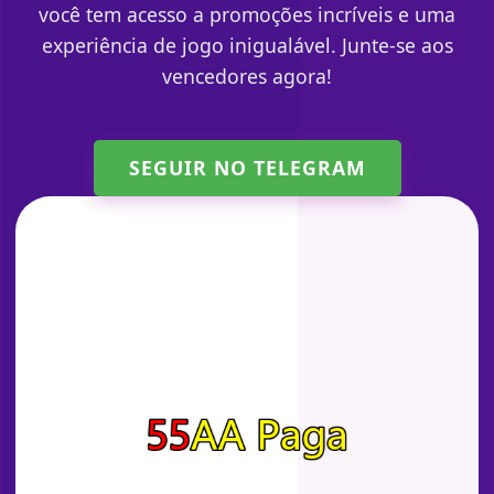
você tem acesso a promoções incríveis e uma
experiência de jogo inigualável. Junte-se aos
vencedores agora!
SEGUIR NO TELEGRAM