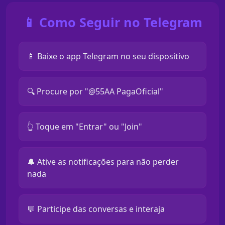
📱 Como Seguir no Telegram
📱 Baixe o app Telegram no seu dispositivo
🔍 Procure por "@55AA PagaOficial"
👆 Toque em "Entrar" ou "Join"
🔔 Ative as notificações para não perder
nada
💬 Participe das conversas e interaja