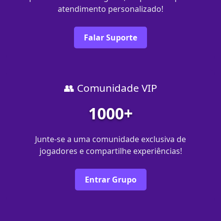
atendimento personalizado!
Falar Suporte
👥 Comunidade VIP
1000+
Junte-se a uma comunidade exclusiva de
jogadores e compartilhe experiências!
Entrar Grupo