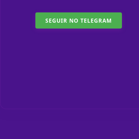
SEGUIR NO TELEGRAM