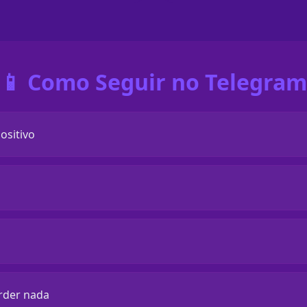
📱 Como Seguir no Telegram
ositivo
erder nada