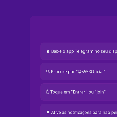
📱 Baixe o app Telegram no seu disp
🔍 Procure por "@555XOficial"
👆 Toque em "Entrar" ou "Join"
🔔 Ative as notificações para não p