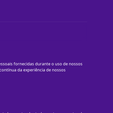
essoais fornecidas durante o uso de nossos
 contínua da experiência de nossos