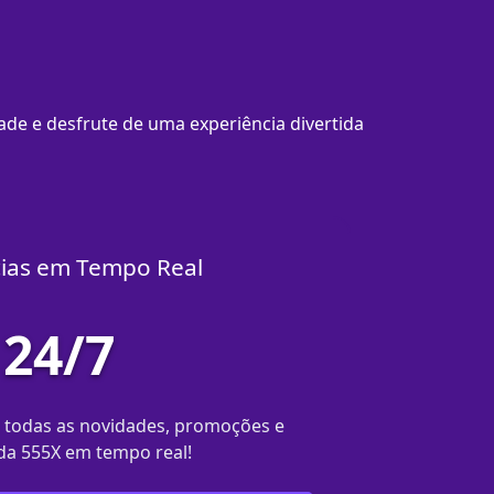
de e desfrute de uma experiência divertida
cias em Tempo Real
24/7
e todas as novidades, promoções e
da 555X em tempo real!