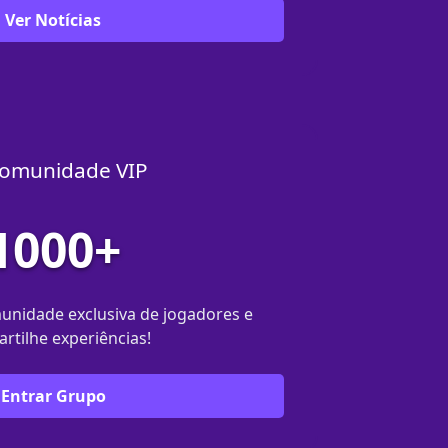
Ver Notícias
Comunidade VIP
1000+
unidade exclusiva de jogadores e
rtilhe experiências!
Entrar Grupo