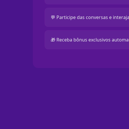
💬 Participe das conversas e interaj
🎁 Receba bônus exclusivos autom