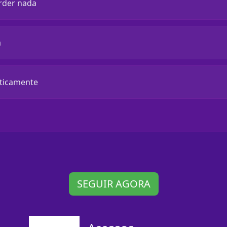
erder nada
a
aticamente
SEGUIR AGORA