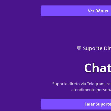
Ver Bônus
💬 Suporte Di
Cha
Suporte direto via Telegram, r
atendimento persona
Falar Suport