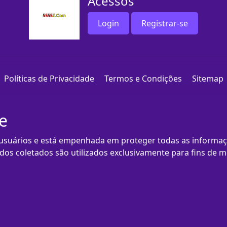
Acessos
Login
Registrar-se
Políticas de Privacidade
Termos e Condições
Sitemap
de
s usuários e está empenhada em proteger todas as informaç
os coletados são utilizados exclusivamente para fins de m