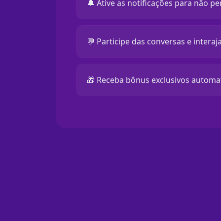
🔔 Ative as notificações para não p
💬 Participe das conversas e interaj
🎁 Receba bônus exclusivos autom