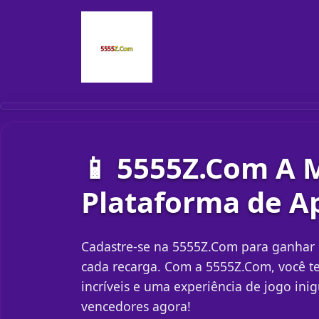
📱 5555Z.Com A 
Plataforma de A
Cadastre-se na 5555Z.Com para ganhar
cada recarga. Com a 5555Z.Com, você 
incríveis e uma experiência de jogo inig
vencedores agora!