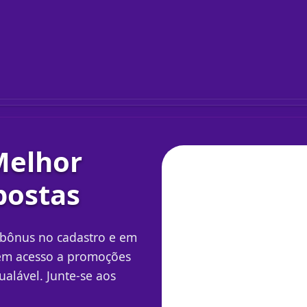
Melhor
postas
 bônus no cadastro e em
tem acesso a promoções
ualável. Junte-se aos