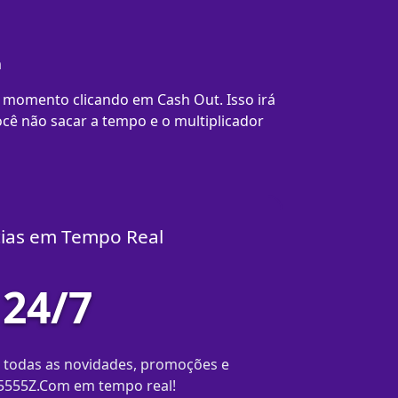
m
r momento clicando em Cash Out. Isso irá
você não sacar a tempo e o multiplicador
cias em Tempo Real
24/7
e todas as novidades, promoções e
5555Z.Com em tempo real!