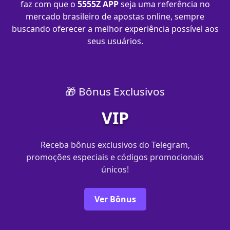
faz com que o
5555Z APP
seja uma referência no
mercado brasileiro de apostas online, sempre
buscando oferecer a melhor experiência possível aos
seus usuários.
🎁 Bônus Exclusivos
VIP
Receba bônus exclusivos do Telegram,
promoções especiais e códigos promocionais
únicos!
Ver Bônus