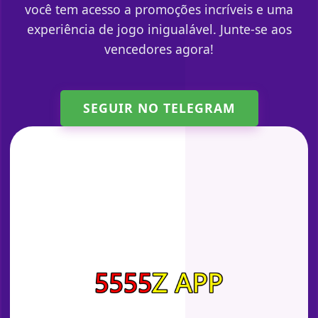
você tem acesso a promoções incríveis e uma
experiência de jogo inigualável. Junte-se aos
vencedores agora!
SEGUIR NO TELEGRAM