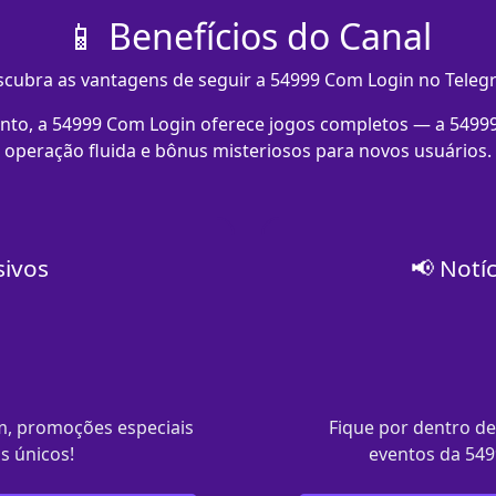
📱 Benefícios do Canal
cubra as vantagens de seguir a 54999 Com Login no Tele
o, a 54999 Com Login oferece jogos completos — a 54999 
operação fluida e bônus misteriosos para novos usuários.
sivos
📢 Notí
m, promoções especiais
Fique por dentro d
s únicos!
eventos da 549