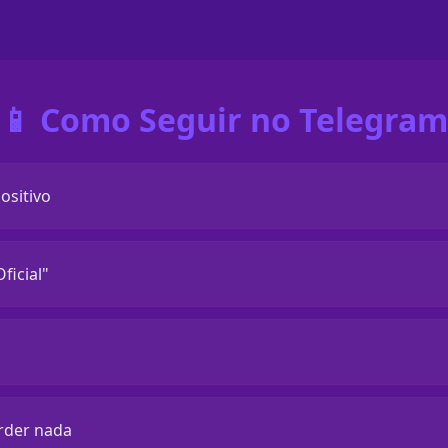
📱 Como Seguir no Telegram
ositivo
ficial"
erder nada