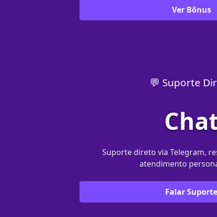
Ver Bônus
💬 Suporte Di
Cha
Suporte direto via Telegram, r
atendimento persona
Falar Suport