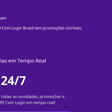
gram
Com Login Brasil tem promoções incríveis,
cias em Tempo Real
24/7
e todas as novidades, promoções e
99 Com Login em tempo real!