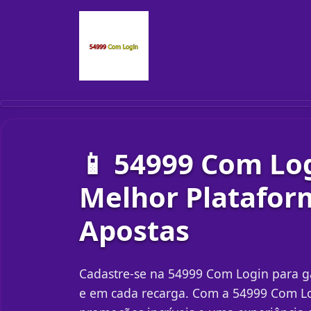
📱 54999 Com Lo
Melhor Platafor
Apostas
Cadastre-se na 54999 Com Login para g
e em cada recarga. Com a 54999 Com Lo