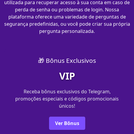
utilizada para recuperar acesso à sua conta em caso de
perda de senha ou problemas de login. Nossa
plataforma oferece uma variedade de perguntas de
segurança predefinidas, ou você pode criar sua própria
pergunta personalizada.
🎁 Bônus Exclusivos
VIP
Receba bônus exclusivos do Telegram,
promoções especiais e códigos promocionais
únicos!
Ver Bônus