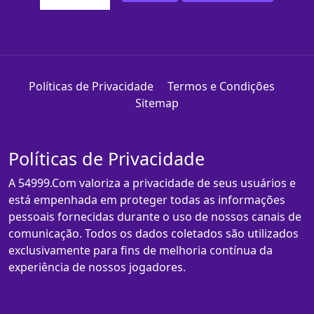
Políticas de Privacidade
Termos e Condições
Sitemap
Políticas de Privacidade
A 54999.Com valoriza a privacidade de seus usuários e
está empenhada em proteger todas as informações
pessoais fornecidas durante o uso de nossos canais de
comunicação. Todos os dados coletados são utilizados
exclusivamente para fins de melhoria contínua da
experiência de nossos jogadores.