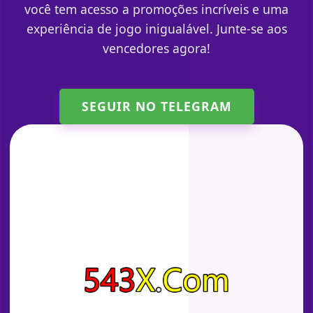
você tem acesso a promoções incríveis e uma
experiência de jogo inigualável. Junte-se aos
vencedores agora!
SEGUIR NO TELEGRAM