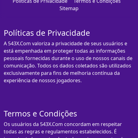
Políticas de Privacidade
Termos e Condições
Sitemap
Políticas de Privacidade
A 543X.Com valoriza a privacidade de seus usuários e
está empenhada em proteger todas as informações
pessoais fornecidas durante o uso de nossos canais de
comunicação. Todos os dados coletados são utilizados
exclusivamente para fins de melhoria contínua da
experiência de nossos jogadores.
Termos e Condições
Os usuários da 543X.Com concordam em respeitar
todas as regras e regulamentos estabelecidos. É