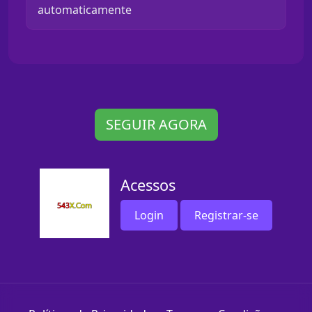
automaticamente
SEGUIR AGORA
Acessos
Login
Registrar-se