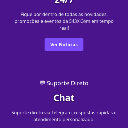
Fique por dentro de todas as novidades,
promoções e eventos da 543X.Com em tempo
real!
Ver Notícias
💬 Suporte Direto
Chat
Suporte direto via Telegram, respostas rápidas e
atendimento personalizado!