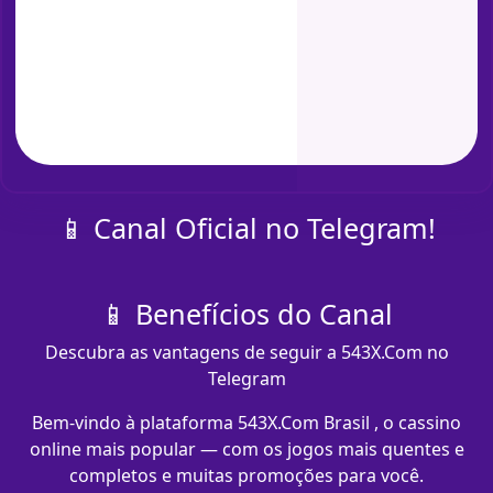
📱 Canal Oficial no Telegram!
📱 Benefícios do Canal
Descubra as vantagens de seguir a 543X.Com no
Telegram
Bem-vindo à plataforma 543X.Com Brasil , o cassino
online mais popular — com os jogos mais quentes e
completos e muitas promoções para você.