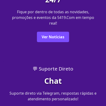
Fique por dentro de todas as novidades,
promoções e eventos da 5419.Com em tempo
real!
Ver Notícias
💬 Suporte Direto
Chat
Suporte direto via Telegram, respostas rápidas e
atendimento personalizado!