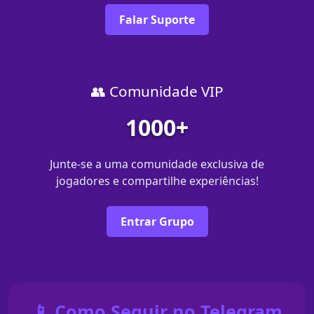
Falar Suporte
👥 Comunidade VIP
1000+
Junte-se a uma comunidade exclusiva de
jogadores e compartilhe experiências!
Entrar Grupo
📱 Como Seguir no Telegram