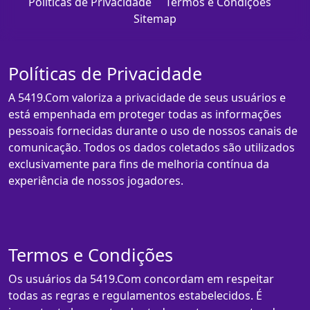
Políticas de Privacidade
Termos e Condições
Sitemap
Políticas de Privacidade
A 5419.Com valoriza a privacidade de seus usuários e
está empenhada em proteger todas as informações
pessoais fornecidas durante o uso de nossos canais de
comunicação. Todos os dados coletados são utilizados
exclusivamente para fins de melhoria contínua da
experiência de nossos jogadores.
Termos e Condições
Os usuários da 5419.Com concordam em respeitar
todas as regras e regulamentos estabelecidos. É