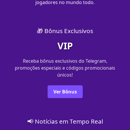
jogadores no mundo todo.
🎁 Bônus Exclusivos
VIP
Receba bônus exclusivos do Telegram,
promoções especiais e códigos promocionais
únicos!
Ver Bônus
📢 Notícias em Tempo Real