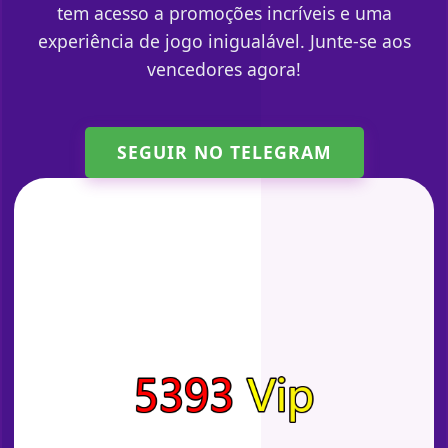
tem acesso a promoções incríveis e uma
experiência de jogo inigualável. Junte-se aos
vencedores agora!
SEGUIR NO TELEGRAM