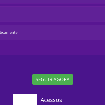
a
aticamente
SEGUIR AGORA
Acessos