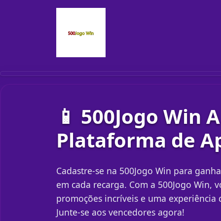
📱 500Jogo Win 
Plataforma de A
Cadastre-se na 500Jogo Win para ganha
em cada recarga. Com a 500Jogo Win, v
promoções incríveis e uma experiência d
Junte-se aos vencedores agora!