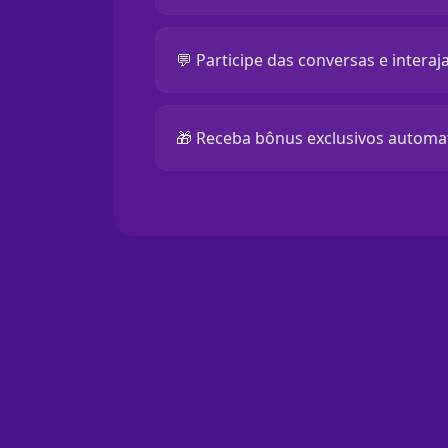
💬 Participe das conversas e interaj
🎁 Receba bônus exclusivos autom