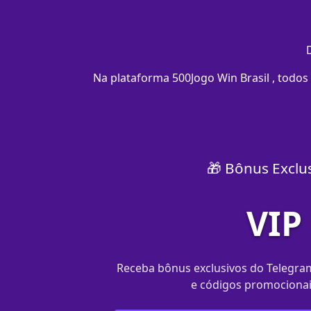
Na plataforma 500Jogo Win Brasil , todo
🎁 Bônus Exclu
VIP
Receba bônus exclusivos do Telegra
e códigos promocionai