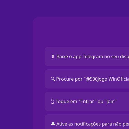
📱 Baixe o app Telegram no seu disp
🔍 Procure por "@500Jogo WinOficia
👆 Toque em "Entrar" ou "Join"
🔔 Ative as notificações para não p