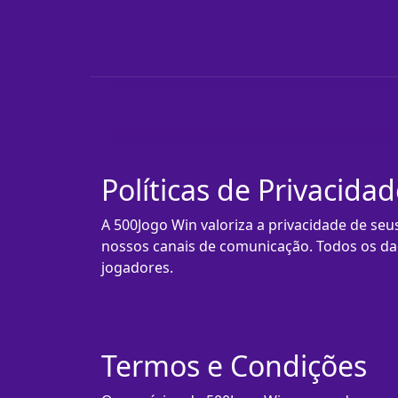
Políticas de Privacida
A 500Jogo Win valoriza a privacidade de se
nossos canais de comunicação. Todos os dad
jogadores.
Termos e Condições