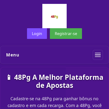
Login
Registrar-se
Menu
📱 48Pg A Melhor Plataforma
de Apostas
Cadastre-se na 48Pg para ganhar bônus no
cadastro e em cada recarga. Com a 48Pg, você