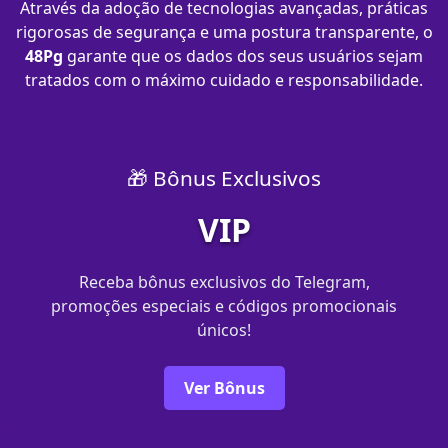
Através da adoção de tecnologias avançadas, práticas
rigorosas de segurança e uma postura transparente, o
48Pg
garante que os dados dos seus usuários sejam
tratados com o máximo cuidado e responsabilidade.
🎁 Bônus Exclusivos
VIP
Receba bônus exclusivos do Telegram,
promoções especiais e códigos promocionais
únicos!
Ver Bônus