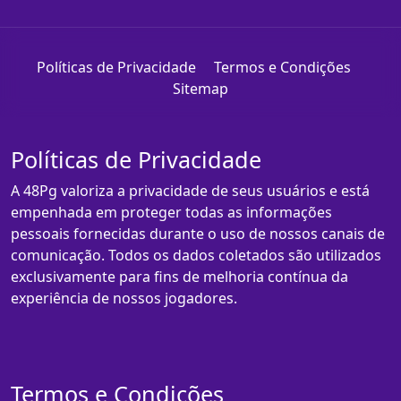
Políticas de Privacidade
Termos e Condições
Sitemap
Políticas de Privacidade
A 48Pg valoriza a privacidade de seus usuários e está
empenhada em proteger todas as informações
pessoais fornecidas durante o uso de nossos canais de
comunicação. Todos os dados coletados são utilizados
exclusivamente para fins de melhoria contínua da
experiência de nossos jogadores.
Termos e Condições