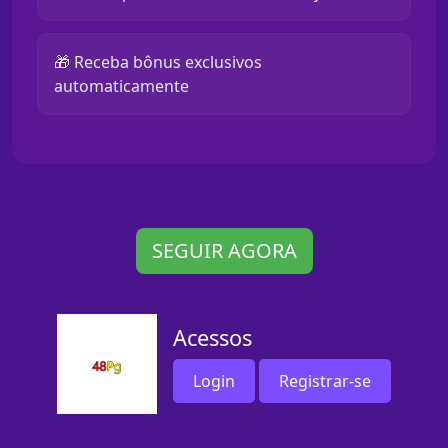
🎁 Receba bônus exclusivos
automaticamente
SEGUIR AGORA
Acessos
Login
Registrar-se