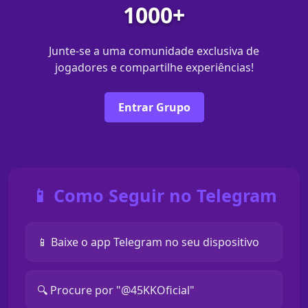
1000+
Junte-se a uma comunidade exclusiva de
jogadores e compartilhe experiências!
Entrar Grupo
📱 Como Seguir no Telegram
📱 Baixe o app Telegram no seu dispositivo
🔍 Procure por "@45KKOficial"