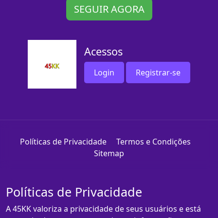
SEGUIR AGORA
Acessos
Login
Registrar-se
Políticas de Privacidade
Termos e Condições
Sitemap
Políticas de Privacidade
A 45KK valoriza a privacidade de seus usuários e está