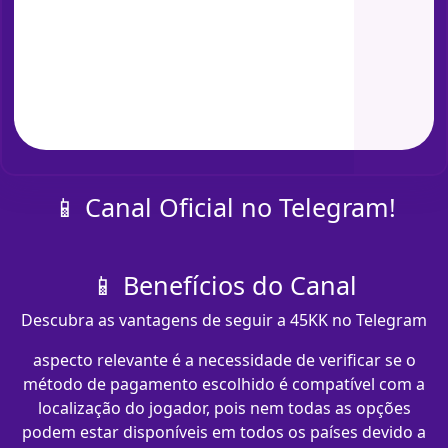
📱 Canal Oficial no Telegram!
📱 Benefícios do Canal
Descubra as vantagens de seguir a 45KK no Telegram
aspecto relevante é a necessidade de verificar se o
método de pagamento escolhido é compatível com a
localização do jogador, pois nem todas as opções
podem estar disponíveis em todos os países devido a