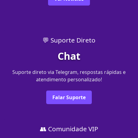
💬 Suporte Direto
Chat
Suporte direto via Telegram, respostas rápidas e
atendimento personalizado!
Falar Suporte
👥 Comunidade VIP