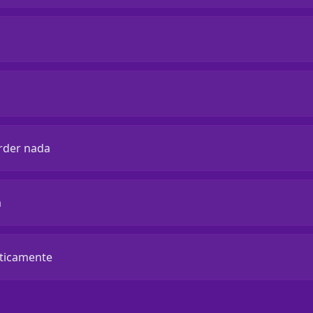
erder nada
a
aticamente