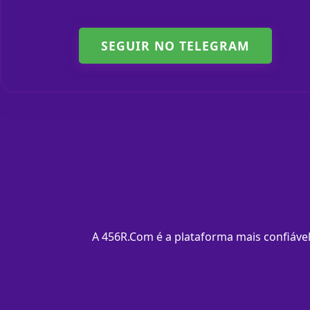
SEGUIR NO TELEGRAM
A 456R.Com é a plataforma mais confiável 