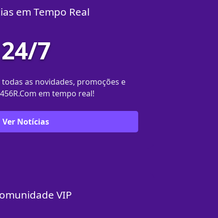
cias em Tempo Real
24/7
e todas as novidades, promoções e
 456R.Com em tempo real!
Ver Notícias
Comunidade VIP