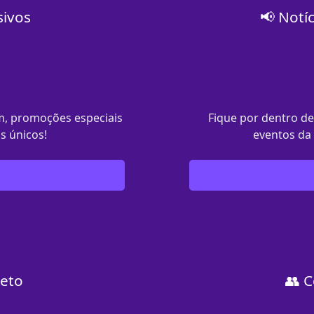
sivos
📢 Notí
m, promoções especiais
Fique por dentro d
s únicos!
eventos da
reto
👥 