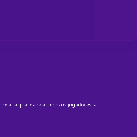
 de alta qualidade a todos os jogadores, a