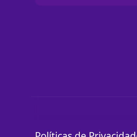
Políticas de Privacida