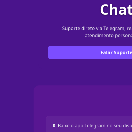
Cha
Suporte direto via Telegram, r
atendimento persona
Falar Suport
📱 Baixe o app Telegram no seu disp