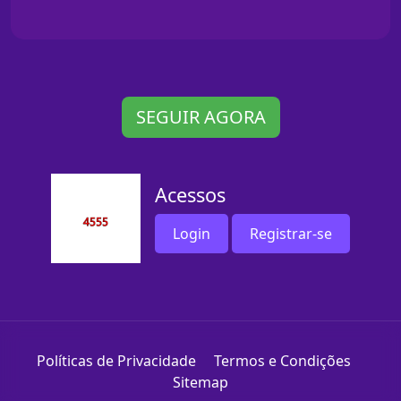
SEGUIR AGORA
Acessos
Login
Registrar-se
Políticas de Privacidade
Termos e Condições
Sitemap