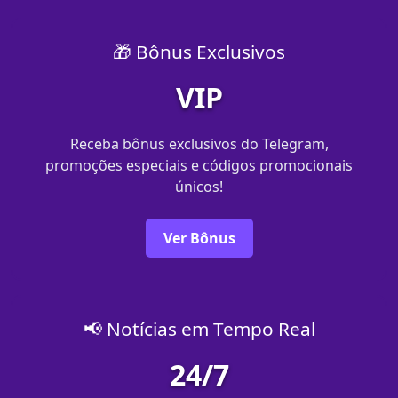
🎁 Bônus Exclusivos
VIP
Receba bônus exclusivos do Telegram,
promoções especiais e códigos promocionais
únicos!
Ver Bônus
📢 Notícias em Tempo Real
24/7