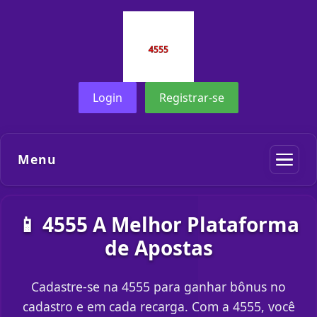
Login
Registrar-se
Menu
📱 4555 A Melhor Plataforma
de Apostas
Cadastre-se na 4555 para ganhar bônus no
cadastro e em cada recarga. Com a 4555, você