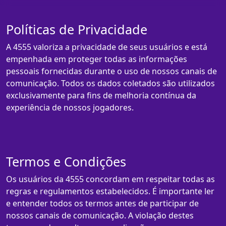
Políticas de Privacidade
A 4555 valoriza a privacidade de seus usuários e está
empenhada em proteger todas as informações
pessoais fornecidas durante o uso de nossos canais de
comunicação. Todos os dados coletados são utilizados
exclusivamente para fins de melhoria contínua da
experiência de nossos jogadores.
Termos e Condições
Os usuários da 4555 concordam em respeitar todas as
regras e regulamentos estabelecidos. É importante ler
e entender todos os termos antes de participar de
nossos canais de comunicação. A violação destes